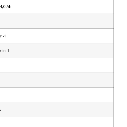
 4,0 Ah
in-1
min-1
s