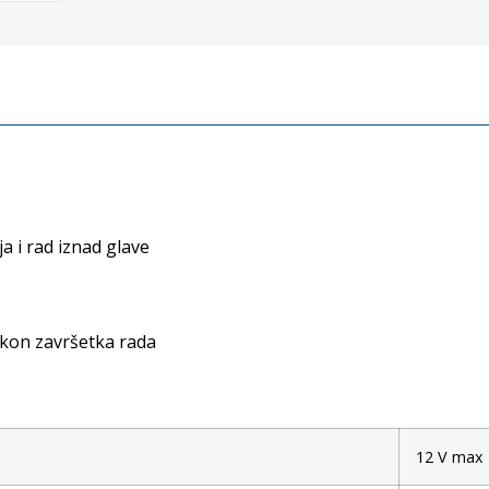
 i rad iznad glave
akon završetka rada
12 V max