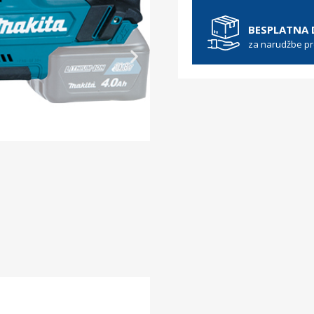
BESPLATNA
za narudžbe p