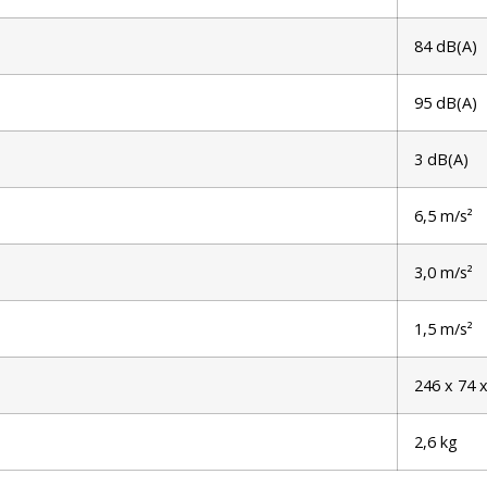
84 dB(A)
95 dB(A)
3 dB(A)
6,5 m/s²
3,0 m/s²
1,5 m/s²
246 x 74 
2,6 kg