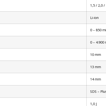
1,5 / 2,0 /
Li-ion
0 – 850 m
0 – 4.900 
10 mm
13 mm
14 mm
SDS – Plu
1,0 J