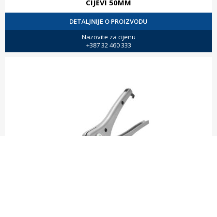
CIJEVI 50MM
DETALJNIJE O PROIZVODU
Nazovite za cijenu
+387 32 460 333
REZAČ SA SISTEMOM RAČNE RC-1625