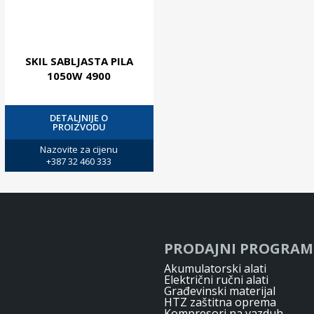
SKIL SABLJASTA PILA
1050W 4900
DETALJNIJE O
PROIZVODU
Nazovite za cijenu
+387 32 460 333
PRODAJNI PROGRAM
Akumulatorski alati
Električni ručni alati
Građevinski materijal
HTZ zaštitna oprema
Kompresori na vazduh