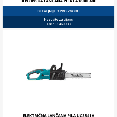
BENZINSKA LANČANA PILA EA3600F40B
DETALJNIJE O PROIZVODU
Nazovite za cijenu
+387 32 460 333
ELEKTRIČNA LANČANA PILA UC3541A