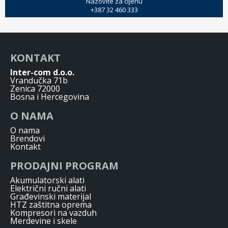
Nazovite za cijenu
+387 32 460 333
KONTAKT
Inter-com d.o.o.
Vrandučka 71b
Zenica 72000
Bosna i Hercegovina
O NAMA
O nama
Brendovi
Kontakt
PRODAJNI PROGRAM
Akumulatorski alati
Električni ručni alati
Građevinski materijal
HTZ zaštitna oprema
Kompresori na vazduh
Merdevine i skele