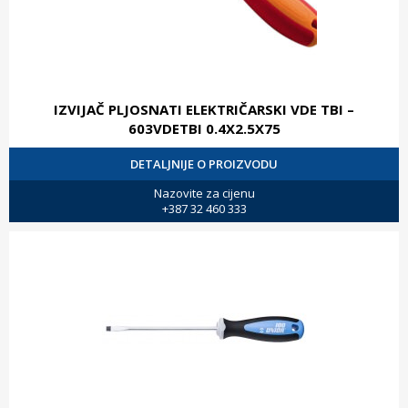
IZVIJAČ PLJOSNATI ELEKTRIČARSKI VDE TBI –
603VDETBI 0.4X2.5X75
DETALJNIJE O PROIZVODU
Nazovite za cijenu
+387 32 460 333