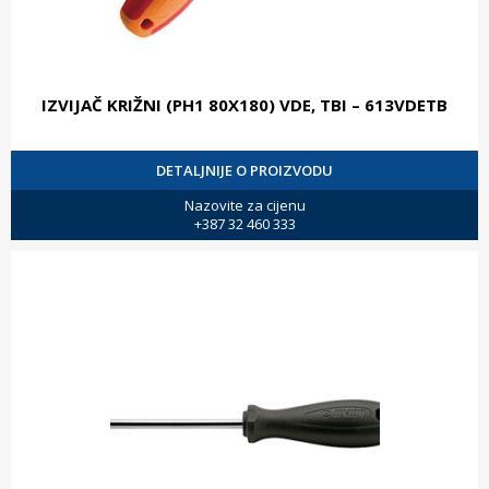
IZVIJAČ KRIŽNI (PH1 80X180) VDE, TBI – 613VDETB
DETALJNIJE O PROIZVODU
Nazovite za cijenu
+387 32 460 333