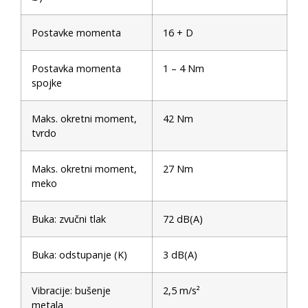
Postavke momenta
16 + D
Postavka momenta
1 – 4 Nm
spojke
Maks. okretni moment,
42 Nm
tvrdo
Maks. okretni moment,
27 Nm
meko
Buka: zvučni tlak
72 dB(A)
Buka: odstupanje (K)
3 dB(A)
Vibracije: bušenje
2,5 m/s²
metala