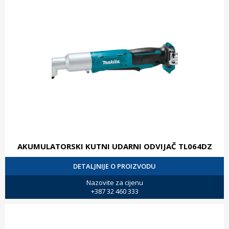
AKUMULATORSKI KUTNI UDARNI ODVIJAČ TL064DZ
DETALJNIJE O PROIZVODU
Nazovite za cijenu
+387 32 460 333