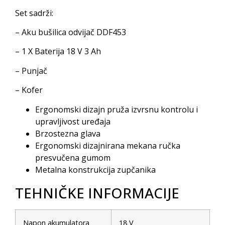
Set sadrži:
– Aku bušilica odvijač DDF453
– 1 X Baterija 18 V 3 Ah
– Punjač
– Kofer
Ergonomski dizajn pruža izvrsnu kontrolu i
upravljivost uređaja
Brzostezna glava
Ergonomski dizajnirana mekana ručka
presvučena gumom
Metalna konstrukcija zupčanika
TEHNIČKE INFORMACIJE
Napon akumulatora
18 V