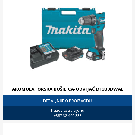
AKUMULATORSKA BUŠILICA-ODVIJAČ DF333DWAE
DETALJNIJE O PROIZVODU
Nazovite za cijenu
+387 32 460 333