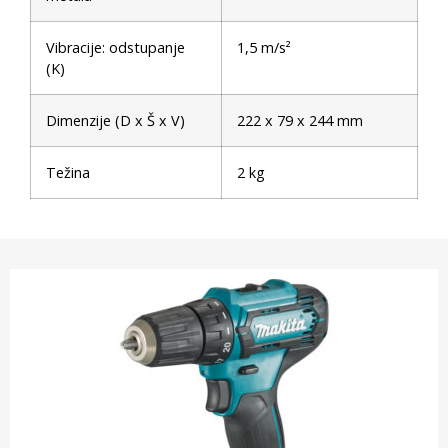
Vibracije: odstupanje
1,5 m/s²
(K)
Dimenzije (D x Š x V)
222 x 79 x 244 mm
Težina
2 kg