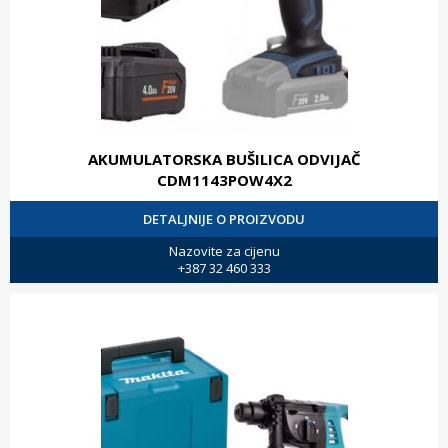
AKUMULATORSKA BUŠILICA ODVIJAČ
CDM1143POW4X2
DETALJNIJE O PROIZVODU
Nazovite za cijenu
+387 32 460 333