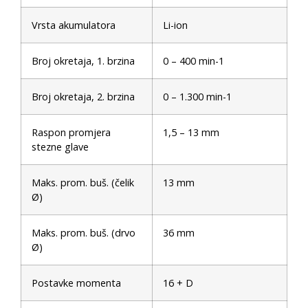
Vrsta akumulatora
Li-ion
Broj okretaja, 1. brzina
0 – 400 min-1
Broj okretaja, 2. brzina
0 – 1.300 min-1
Raspon promjera
1,5 – 13 mm
stezne glave
Maks. prom. buš. (čelik
13 mm
Ø)
Maks. prom. buš. (drvo
36 mm
Ø)
Postavke momenta
16 + D