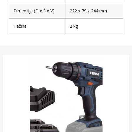
Dimenzije (D x Š x V)
222 x 79 x 244 mm
Težina
2 kg