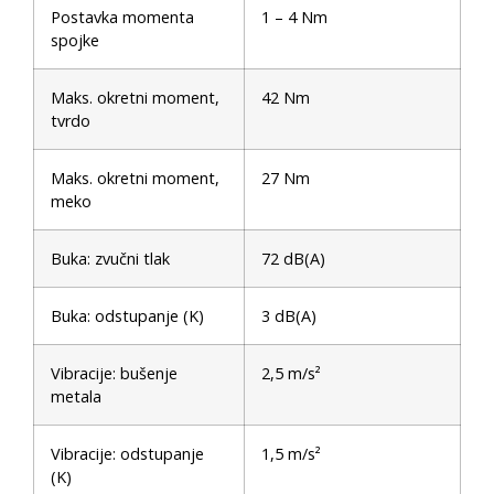
Postavka momenta
1 – 4 Nm
spojke
Maks. okretni moment,
42 Nm
tvrdo
Maks. okretni moment,
27 Nm
meko
Buka: zvučni tlak
72 dB(A)
Buka: odstupanje (K)
3 dB(A)
Vibracije: bušenje
2,5 m/s²
metala
Vibracije: odstupanje
1,5 m/s²
(K)