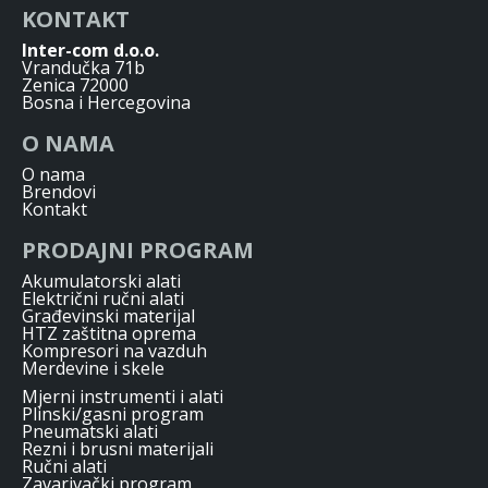
KONTAKT
Inter-com d.o.o.
Vrandučka 71b
Zenica 72000
Bosna i Hercegovina
O NAMA
O nama
Brendovi
Kontakt
PRODAJNI PROGRAM
Akumulatorski alati
Električni ručni alati
Građevinski materijal
HTZ zaštitna oprema
Kompresori na vazduh
Merdevine i skele
Mjerni instrumenti i alati
Plinski/gasni program
Pneumatski alati
Rezni i brusni materijali
Ručni alati
Zavarivački program