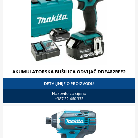
AKUMULATORSKA BUŠILICA ODVIJAČ DDF482RFE2
DETALJNIJE O PROIZVODU
Nazovite za cijenu
+387 32 460 333