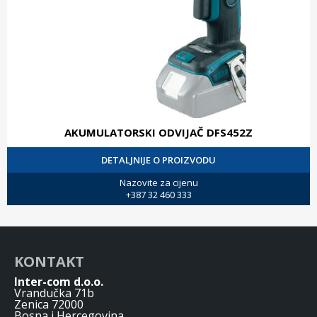
AKUMULATORSKI ODVIJAČ DFS452Z
DETALJNIJE O PROIZVODU
Nazovite za cijenu
+387 32 460 333
KONTAKT
Inter-com d.o.o.
Vrandučka 71b
Zenica 72000
Bosna i Hercegovina