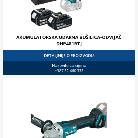
AKUMULATORSKA UDARNA BUŠILICA-ODVIJAČ
DHP481RTJ
DETALJNIJE O PROIZVODU
Nazovite za cijenu
+387 32 460 333