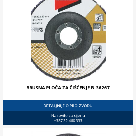
BRUSNA PLOČA ZA ČIŠĆENJE B-36267
DETALJNIJE O PROIZVODU
Nazovite za cijenu
+387 32 460 333