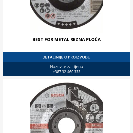
BEST FOR METAL REZNA PLOČA
DETALJNIJE O PROIZVODU
Nazovite za cijenu
+387 32 460 333