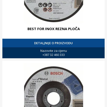
BEST FOR INOX REZNA PLOČA
DETALJNIJE O PROIZVODU
Nazovite za cijenu
+387 32 460 333