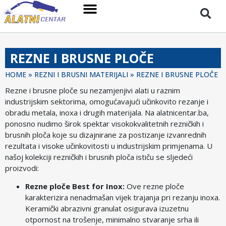
REZNE I BRUSNE PLOČE
HOME
»
REZNI I BRUSNI MATERIJALI
»
REZNE I BRUSNE PLOČE
Rezne i brusne ploče su nezamjenjivi alati u raznim
industrijskim sektorima, omogućavajući učinkovito rezanje i
obradu metala, inoxa i drugih materijala. Na alatnicentar.ba,
ponosno nudimo širok spektar visokokvalitetnih rezničkih i
brusnih ploča koje su dizajnirane za postizanje izvanrednih
rezultata i visoke učinkovitosti u industrijskim primjenama. U
našoj kolekciji rezničkih i brusnih ploča ističu se sljedeći
proizvodi:
Rezne ploče Best for Inox:
Ove rezne ploče
karakterizira nenadmašan vijek trajanja pri rezanju inoxa.
Keramički abrazivni granulat osigurava izuzetnu
otpornost na trošenje, minimalno stvaranje srha ili