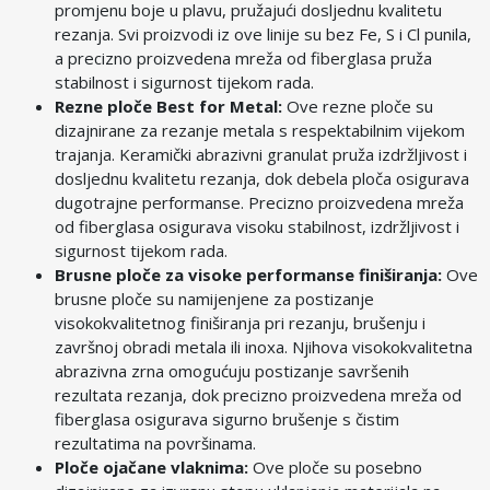
promjenu boje u plavu, pružajući dosljednu kvalitetu
rezanja. Svi proizvodi iz ove linije su bez Fe, S i Cl punila,
a precizno proizvedena mreža od fiberglasa pruža
stabilnost i sigurnost tijekom rada.
Rezne ploče Best for Metal:
Ove rezne ploče su
dizajnirane za rezanje metala s respektabilnim vijekom
trajanja. Keramički abrazivni granulat pruža izdržljivost i
dosljednu kvalitetu rezanja, dok debela ploča osigurava
dugotrajne performanse. Precizno proizvedena mreža
od fiberglasa osigurava visoku stabilnost, izdržljivost i
sigurnost tijekom rada.
Brusne ploče za visoke performanse finiširanja:
Ove
brusne ploče su namijenjene za postizanje
visokokvalitetnog finiširanja pri rezanju, brušenju i
završnoj obradi metala ili inoxa. Njihova visokokvalitetna
abrazivna zrna omogućuju postizanje savršenih
rezultata rezanja, dok precizno proizvedena mreža od
fiberglasa osigurava sigurno brušenje s čistim
rezultatima na površinama.
Ploče ojačane vlaknima:
Ove ploče su posebno