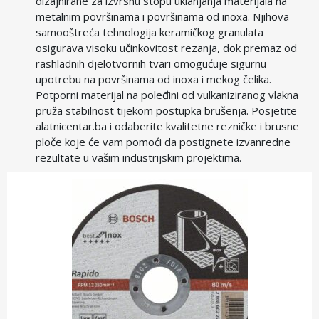
dizajnirane za izvrsnu stopu uklanjanja materijala na
metalnim površinama i površinama od inoxa. Njihova
samooštreća tehnologija keramičkog granulata
osigurava visoku učinkovitost rezanja, dok premaz od
rashladnih djelotvornih tvari omogućuje sigurnu
upotrebu na površinama od inoxa i mekog čelika.
Potporni materijal na poleđini od vulkaniziranog vlakna
pruža stabilnost tijekom postupka brušenja. Posjetite
alatnicentar.ba i odaberite kvalitetne rezničke i brusne
ploče koje će vam pomoći da postignete izvanredne
rezultate u vašim industrijskim projektima.