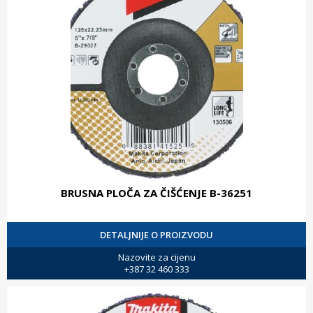
BRUSNA PLOČA ZA ČIŠĆENJE B-36251
DETALJNIJE O PROIZVODU
Nazovite za cijenu
+387 32 460 333