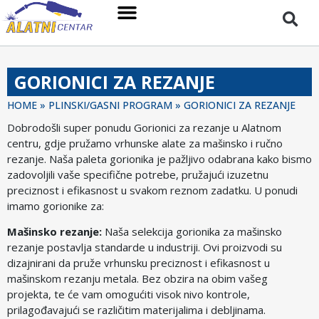
GORIONICI ZA REZANJE
HOME
»
PLINSKI/GASNI PROGRAM
»
GORIONICI ZA REZANJE
Dobrodošli super ponudu Gorionici za rezanje u Alatnom
centru, gdje pružamo vrhunske alate za mašinsko i ručno
rezanje. Naša paleta gorionika je pažljivo odabrana kako bismo
zadovoljili vaše specifične potrebe, pružajući izuzetnu
preciznost i efikasnost u svakom reznom zadatku. U ponudi
imamo gorionike za:
Mašinsko rezanje:
Naša selekcija gorionika za mašinsko
rezanje postavlja standarde u industriji. Ovi proizvodi su
dizajnirani da pruže vrhunsku preciznost i efikasnost u
mašinskom rezanju metala. Bez obzira na obim vašeg
projekta, te će vam omogućiti visok nivo kontrole,
prilagođavajući se različitim materijalima i debljinama.