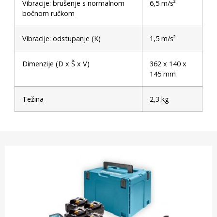
Vibracije: brušenje s normalnom
6,5 m/s²
bočnom ručkom
Vibracije: odstupanje (K)
1,5 m/s²
Dimenzije (D x Š x V)
362 x 140 x
145 mm
Težina
2,3 kg