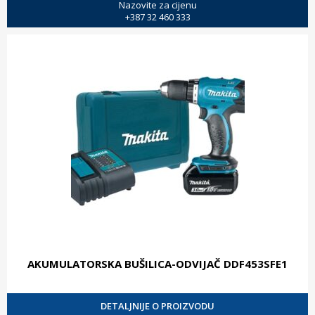
Nazovite za cijenu
+387 32 460 333
AKUMULATORSKA BUŠILICA-ODVIJAČ DDF453SFE1
DETALJNIJE O PROIZVODU