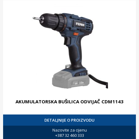
AKUMULATORSKA BUŠILICA ODVIJAČ CDM1143
DETALJNIJE O PROIZVODU
Nazovite za cijenu
+387 32 460 333