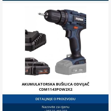
AKUMULATORSKA BUŠILICA ODVIJAČ
CDM1143POW2X2
DETALJNIJE O PROIZVODU
Nazovite za cijenu
+387 32 460 333