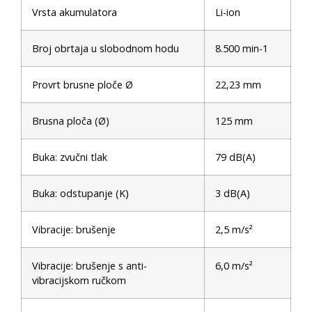
Vrsta akumulatora
Li-ion
Broj obrtaja u slobodnom hodu
8.500 min-1
Provrt brusne ploče Ø
22,23 mm
Brusna ploča (Ø)
125 mm
Buka: zvučni tlak
79 dB(A)
Buka: odstupanje (K)
3 dB(A)
Vibracije: brušenje
2,5 m/s²
Vibracije: brušenje s anti-
6,0 m/s²
vibracijskom ručkom