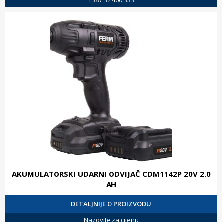
AKUMULATORSKI UDARNI ODVIJAČ CDM1142P 20V 2.0
AH
DETALJNIJE O PROIZVODU
Nazovite za cijenu