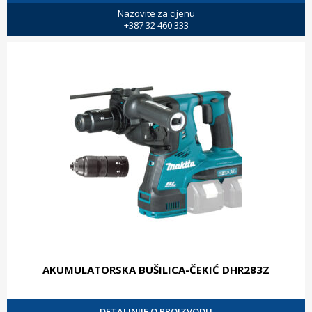
Nazovite za cijenu
+387 32 460 333
AKUMULATORSKA BUŠILICA-ČEKIĆ DHR283Z
DETALJNIJE O PROIZVODU