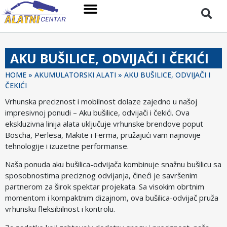
AKU BUŠILICE, ODVIJAČI I ČEKIĆI
HOME
»
AKUMULATORSKI ALATI
»
AKU BUŠILICE, ODVIJAČI I
ČEKIĆI
Vrhunska preciznost i mobilnost dolaze zajedno u našoj
impresivnoj ponudi – Aku bušilice, odvijači i čekići. Ova
ekskluzivna linija alata uključuje vrhunske brendove poput
Boscha, Perlesa, Makite i Ferma, pružajući vam najnovije
tehnologije i izuzetne performanse.
Naša ponuda aku bušilica-odvijača kombinuje snažnu bušilicu sa
sposobnostima preciznog odvijanja, čineći je savršenim
partnerom za širok spektar projekata. Sa visokim obrtnim
momentom i kompaktnim dizajnom, ova bušilica-odvijač pruža
vrhunsku fleksibilnost i kontrolu.