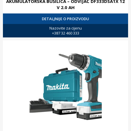
AKUMULATORSKA BUŠILICA – ODVIJAČ DF333DSA1X 12
V 2.0 AH
DETALJNIJE O PROIZVODU
Nazovite za cijenu
+387 32 460 333