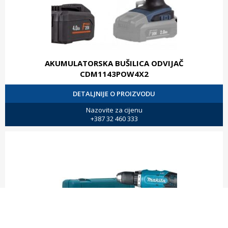
AKUMULATORSKA BUŠILICA ODVIJAČ
CDM1143POW4X2
DETALJNIJE O PROIZVODU
Nazovite za cijenu
+387 32 460 333