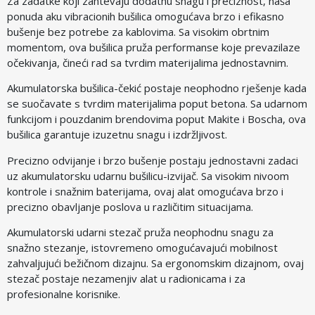
Za zadatke koji zahtevaju dodatnu snagu i preciznost, naša
ponuda aku vibracionih bušilica omogućava brzo i efikasno
bušenje bez potrebe za kablovima. Sa visokim obrtnim
momentom, ova bušilica pruža performanse koje prevazilaze
očekivanja, čineći rad sa tvrdim materijalima jednostavnim.
Akumulatorska bušilica-čekić postaje neophodno rješenje kada
se suočavate s tvrdim materijalima poput betona. Sa udarnom
funkcijom i pouzdanim brendovima poput Makite i Boscha, ova
bušilica garantuje izuzetnu snagu i izdržljivost.
Precizno odvijanje i brzo bušenje postaju jednostavni zadaci
uz akumulatorsku udarnu bušilicu-izvijač. Sa visokim nivoom
kontrole i snažnim baterijama, ovaj alat omogućava brzo i
precizno obavljanje poslova u različitim situacijama.
Akumulatorski udarni stezač pruža neophodnu snagu za
snažno stezanje, istovremeno omogućavajući mobilnost
zahvaljujući bežičnom dizajnu. Sa ergonomskim dizajnom, ovaj
stezač postaje nezamenjiv alat u radionicama i za
profesionalne korisnike.