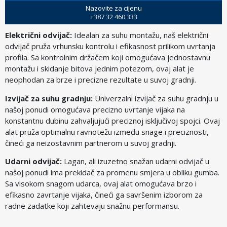
Nazovite za cijenu
+387 32 460 333
Električni odvijač:
Idealan za suhu montažu, naš električni
odvijač pruža vrhunsku kontrolu i efikasnost prilikom uvrtanja
profila. Sa kontrolnim držačem koji omogućava jednostavnu
montažu i skidanje bitova jednim potezom, ovaj alat je
neophodan za brze i precizne rezultate u suvoj gradnji.
Izvijač za suhu gradnju:
Univerzalni izvijač za suhu gradnju u
našoj ponudi omogućava precizno uvrtanje vijaka na
konstantnu dubinu zahvaljujući preciznoj isključivoj spojci. Ovaj
alat pruža optimalnu ravnotežu između snage i preciznosti,
čineći ga neizostavnim partnerom u suvoj gradnji.
Udarni odvijač:
Lagan, ali izuzetno snažan udarni odvijač u
našoj ponudi ima prekidač za promenu smjera u obliku gumba.
Sa visokom snagom udarca, ovaj alat omogućava brzo i
efikasno zavrtanje vijaka, čineći ga savršenim izborom za
radne zadatke koji zahtevaju snažnu performansu.