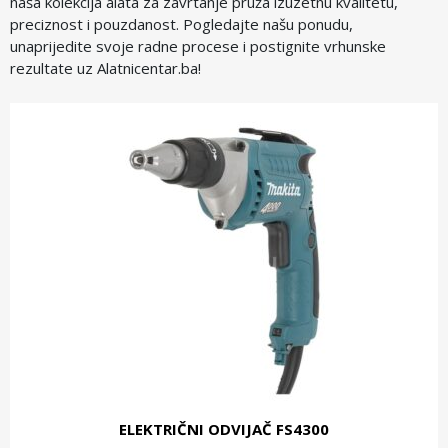
naša kolekcija alata za zavrtanje pruža izuzetnu kvalitetu,
preciznost i pouzdanost. Pogledajte našu ponudu,
unaprijedite svoje radne procese i postignite vrhunske
rezultate uz Alatnicentar.ba!
ELEKTRIČNI ODVIJAČ FS4300