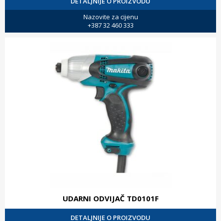
DETALJNIJE O PROIZVODU
Nazovite za cijenu
+387 32 460 333
UDARNI ODVIJAČ TD0101F
DETALJNIJE O PROIZVODU