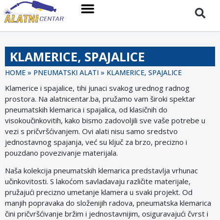
KLAMERICE, SPAJALICE
HOME
»
PNEUMATSKI ALATI
»
KLAMERICE, SPAJALICE
Klamerice i spajalice, tihi junaci svakog urednog radnog
prostora. Na alatnicentar.ba, pružamo vam široki spektar
pneumatskih klemarica i spajalica, od klasičnih do
visokoučinkovitih, kako bismo zadovoljili sve vaše potrebe u
vezi s pričvršćivanjem. Ovi alati nisu samo sredstvo
jednostavnog spajanja, već su ključ za brzo, precizno i
pouzdano povezivanje materijala.
Naša kolekcija pneumatskih klemarica predstavlja vrhunac
učinkovitosti. S lakoćom savladavaju različite materijale,
pružajući precizno umetanje klamera u svaki projekt. Od
manjih popravaka do složenijih radova, pneumatska klemarica
čini pričvršćivanje bržim i jednostavnijim, osiguravajući čvrst i