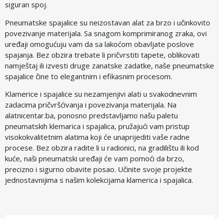
siguran spoj.
Pneumatske spajalice su neizostavan alat za brzo i učinkovito
povezivanje materijala. Sa snagom komprimiranog zraka, ovi
uređaji omogućuju vam da sa lakoćom obavljate poslove
spajanja. Bez obzira trebate li pričvrstiti tapete, oblikovati
namještaj ili izvesti druge zanatske zadatke, naše pneumatske
spajalice čine to elegantnim i efikasnim procesom.
Klamerice i spajalice su nezamjenjivi alati u svakodnevnim
zadacima pričvršćivanja i povezivanja materijala. Na
alatnicentar.ba, ponosno predstavljamo našu paletu
pneumatskih klemarica i spajalica, pružajući vam pristup
visokokvalitetnim alatima koji će unaprijediti vaše radne
procese. Bez obzira radite li u radionici, na gradilištu ili kod
kuće, naši pneumatski uređaji će vam pomoći da brzo,
precizno i sigurno obavite posao. Učinite svoje projekte
jednostavnijima s našim kolekcijama klamerica i spajalica.