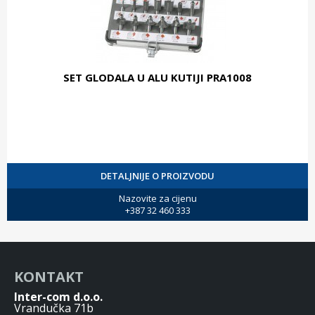
SET GLODALA U ALU KUTIJI PRA1008
DETALJNIJE O PROIZVODU
Nazovite za cijenu
+387 32 460 333
KONTAKT
Inter-com d.o.o.
Vrandučka 71b