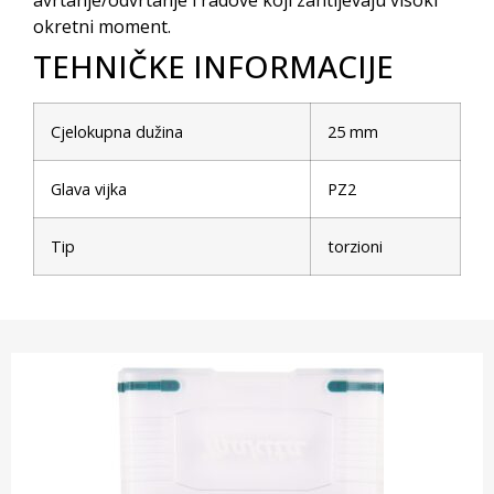
avrtanje/odvrtanje i radove koji zahtijevaju visoki
okretni moment.
TEHNIČKE INFORMACIJE
Cjelokupna dužina
25 mm
Glava vijka
PZ2
Tip
torzioni