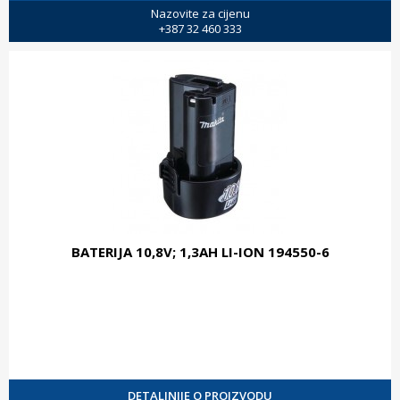
Nazovite za cijenu
+387 32 460 333
BATERIJA 10,8V; 1,3AH LI-ION 194550-6
DETALJNIJE O PROIZVODU