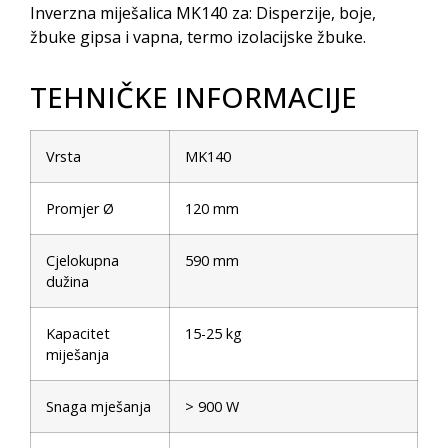
Inverzna miješalica MK140 za: Disperzije, boje,
žbuke gipsa i vapna, termo izolacijske žbuke.
TEHNIČKE INFORMACIJE
Vrsta
MK140
Promjer Ø
120 mm
Cjelokupna
590 mm
dužina
Kapacitet
15-25 kg
miješanja
Snaga mješanja
> 900 W