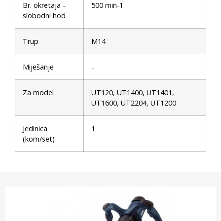
Br. okretaja –
500 min-1
slobodni hod
Trup
M14
Miješanje
↓
Za model
UT120, UT1400, UT1401,
UT1600, UT2204, UT1200
Jedinica
1
(kom/set)