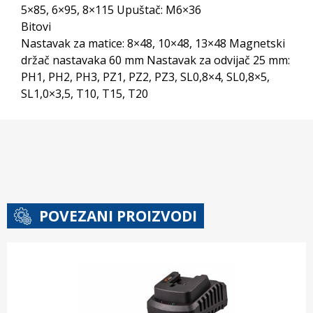
5×85, 6×95, 8×115 Upuštač: M6×36
Bitovi
Nastavak za matice: 8×48, 10×48, 13×48 Magnetski
držač nastavaka 60 mm Nastavak za odvijač 25 mm:
PH1, PH2, PH3, PZ1, PZ2, PZ3, SL0,8×4, SL0,8×5,
SL1,0×3,5, T10, T15, T20
POVEZANI PROIZVODI