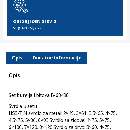
OBEZBJEĐEN SERVIS
originalni dijelovi
Opis
Dodatne informacije
Opis
Set burgija i bitova B-68498
Svrdla u setu
HSS-TiN svrdlo za metal: 2×49, 3×61, 3,5×65, 4×75,
4,5×75, 5×86, 6×93 Svrdlo za zidove: 4×75, 5×75,
6×100, 7×120, 8×120 Svrdlo za drvo: 3×60, 4×75,