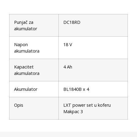
Punjač za
DC18RD
akumulator
Napon
18 V
akumulatora
Kapacitet
4 Ah
akumulatora
Akumulator
BL1840B x 4
Opis
LXT power set u koferu
Makpac 3