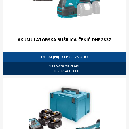
AKUMULATORSKA BUŠILICA-ČEKIĆ DHR283Z
DETALJNIJE O PROIZVODU
Nazovite za cijenu
+387 32 460 333