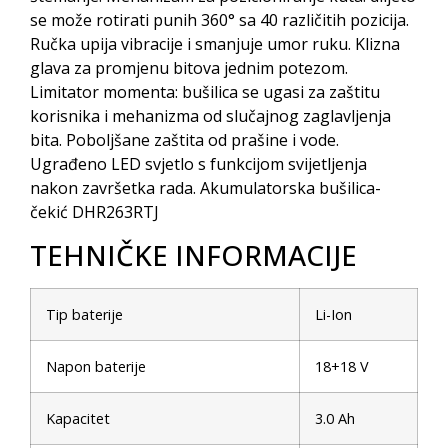
se može rotirati punih 360° sa 40 različitih pozicija.
Ručka upija vibracije i smanjuje umor ruku. Klizna
glava za promjenu bitova jednim potezom.
Limitator momenta: bušilica se ugasi za zaštitu
korisnika i mehanizma od slučajnog zaglavljenja
bita. Poboljšane zaštita od prašine i vode.
Ugrađeno LED svjetlo s funkcijom svijetljenja
nakon završetka rada. Akumulatorska bušilica-
čekić DHR263RTJ
TEHNIČKE INFORMACIJE
Tip baterije
Li-Ion
Napon baterije
18+18 V
Kapacitet
3.0 Ah