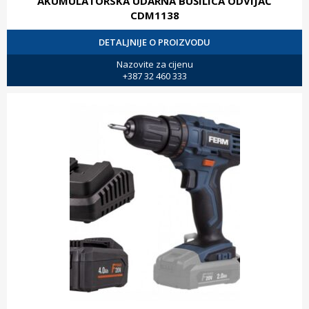
AKUMULATORSKA UDARNA BUŠILICA ODVIJAČ
CDM1138
DETALJNIJE O PROIZVODU
Nazovite za cijenu
+387 32 460 333