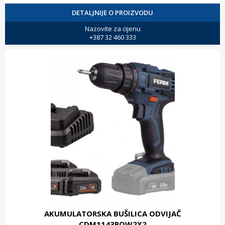
DETALJNIJE O PROIZVODU
Nazovite za cijenu
+387 32 460 333
AKUMULATORSKA BUŠILICA ODVIJAČ
CDM1143POW2X2