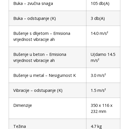
Buka – zvučna snaga
105 db(A)
Buka – odstupanje (K)
3 db(A)
Bušenje s dlijetom – Emisiona
14.0 m/s²
vrijednost vibracije ah
Bušenje u beton – Emisiona
U(darno 14.5
vrijednost vibracije ah
m/s²
Bušenje u metal – Nesigurnost K
3.0 m/s²
Vibracije – odstupanje (K)
1.5 m/s²
Dimenzije
350 x 116 x
232 mm
Težina
4.7 kg