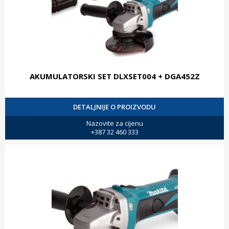
AKUMULATORSKI SET DLXSET004 + DGA452Z
DETALJNIJE O PROIZVODU
Nazovite za cijenu
+387 32 460 333