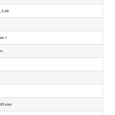
1,5 Ah
min-1
mm
x 95 mm