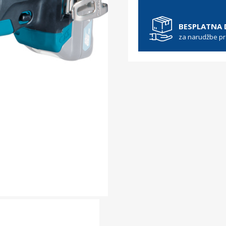
BESPLATNA
za narudžbe p