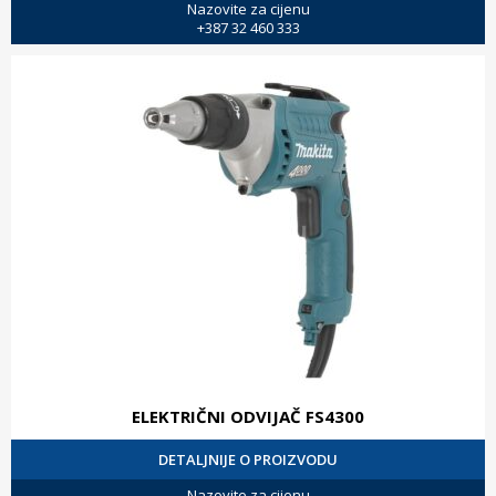
Nazovite za cijenu
+387 32 460 333
ELEKTRIČNI ODVIJAČ FS4300
DETALJNIJE O PROIZVODU
Nazovite za cijenu