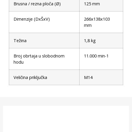
Brusna / rezna ploča (Ø)
125 mm
Dimenzije (DxŠxV)
266x138x103
mm
Težina
1,8 kg
Broj obrtaja u slobodnom
11.000 min-1
hodu
Veličina priključka
M14