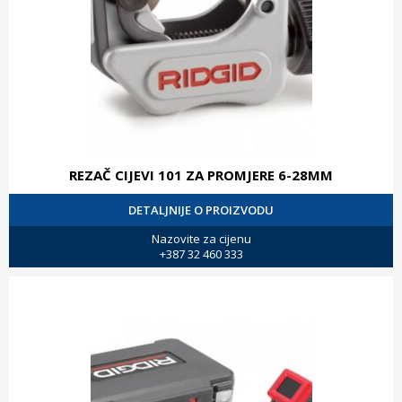
REZAČ CIJEVI 101 ZA PROMJERE 6-28MM
DETALJNIJE O PROIZVODU
Nazovite za cijenu
+387 32 460 333