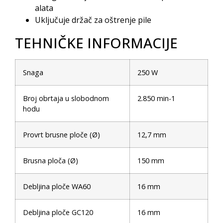
alata
Uključuje držač za oštrenje pile
TEHNIČKE INFORMACIJE
Snaga
250 W
Broj obrtaja u slobodnom
2.850 min-1
hodu
Provrt brusne ploče (Ø)
12,7 mm
Brusna ploča (Ø)
150 mm
Debljina ploče WA60
16 mm
Debljina ploče GC120
16 mm