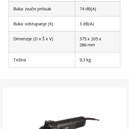
Buka: zvučni pritisak
74 dB(A)
Buka: odstupanje (K)
3 dB(A)
Dimenzije (D x Š x V)
375 x 205 x
286 mm
Težina
9,3 kg