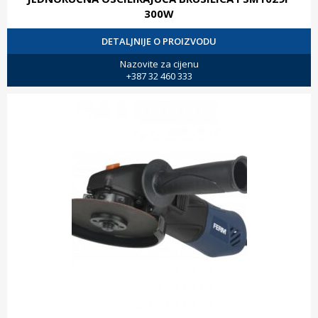
300W
DETALJNIJE O PROIZVODU
Nazovite za cijenu
+387 32 460 333