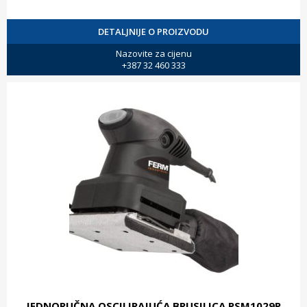
DETALJNIJE O PROIZVODU
Nazovite za cijenu
+387 32 460 333
JEDNORUČNA OSCILIRAJUĆA BRUSILICA PSM1029P