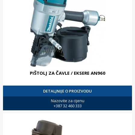
PIŠTOLJ ZA ČAVLE / EKSERE AN960
DETALJNIJE O PROIZVODU
Nazovite za cijenu
+387 32 460 333