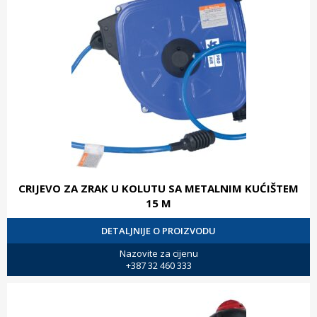
CRIJEVO ZA ZRAK U KOLUTU SA METALNIM KUĆIŠTEM
15 M
DETALJNIJE O PROIZVODU
Nazovite za cijenu
+387 32 460 333