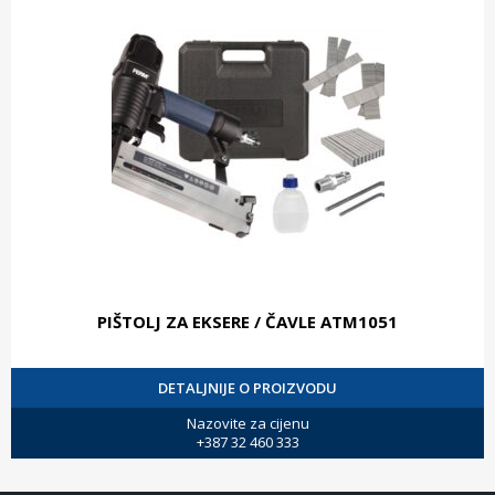
PIŠTOLJ ZA EKSERE / ČAVLE ATM1051
DETALJNIJE O PROIZVODU
Nazovite za cijenu
+387 32 460 333