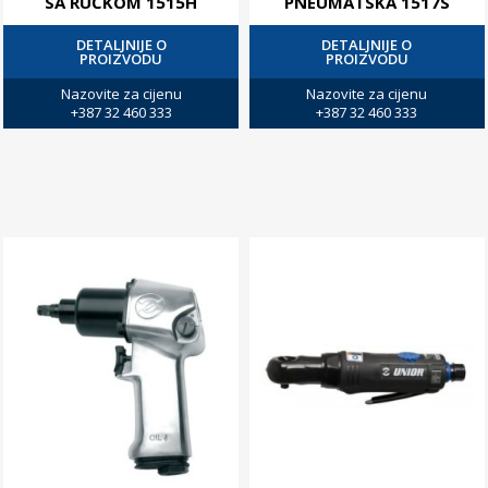
SA RUČKOM 1515H
PNEUMATSKA 1517S
DETALJNIJE O
DETALJNIJE O
PROIZVODU
PROIZVODU
Nazovite za cijenu
Nazovite za cijenu
+387 32 460 333
+387 32 460 333