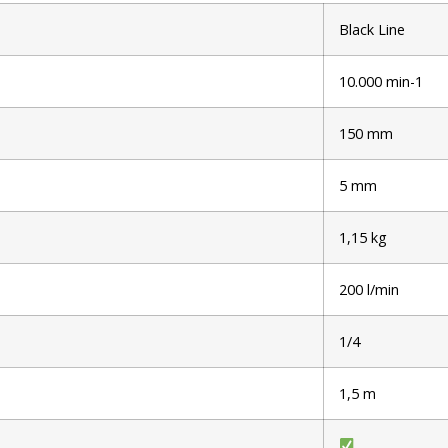
Black Line
10.000 min-1
150 mm
5 mm
1,15 kg
200 l/min
1/4
1,5 m