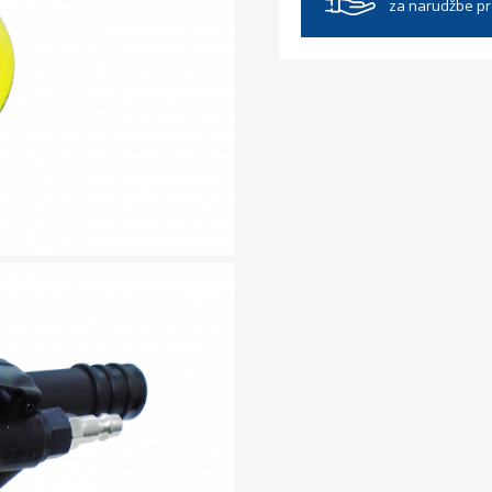
za narudžbe p