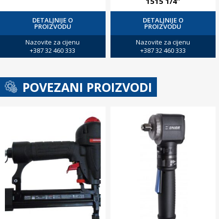
1515 1/4”
DETALJNIJE O
DETALJNIJE O
PROIZVODU
PROIZVODU
Nazovite za cijenu
Nazovite za cijenu
+387 32 460 333
+387 32 460 333
POVEZANI PROIZVODI