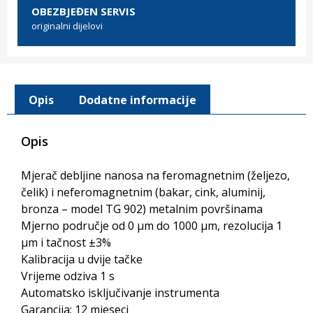
OBEZBJEĐEN SERVIS
originalni dijelovi
Opis
Dodatne informacije
Opis
Mjerač debljine nanosa na feromagnetnim (željezo,
čelik) i neferomagnetnim (bakar, cink, aluminij,
bronza – model TG 902) metalnim površinama
Mjerno područje od 0 µm do 1000 µm, rezolucija 1
µm i tačnost ±3%
Kalibracija u dvije tačke
Vrijeme odziva 1 s
Automatsko isključivanje instrumenta
Garancija: 12 mjeseci