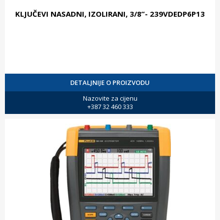
KLJUČEVI NASADNI, IZOLIRANI, 3/8”- 239VDEDP6P13
DETALJNIJE O PROIZVODU
Nazovite za cijenu
+387 32 460 333