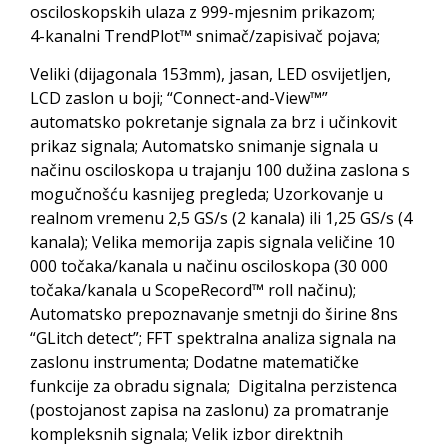
osciloskopskih ulaza z 999-mjesnim prikazom;
4-kanalni TrendPlot™ snimač/zapisivač pojava;
Veliki (dijagonala 153mm), jasan, LED osvijetljen,
LCD zaslon u boji; “Connect-and-View™”
automatsko pokretanje signala za brz i učinkovit
prikaz signala; Automatsko snimanje signala u
načinu osciloskopa u trajanju 100 dužina zaslona s
mogučnošću kasnijeg pregleda; Uzorkovanje u
realnom vremenu 2,5 GS/s (2 kanala) ili 1,25 GS/s (4
kanala); Velika memorija zapis signala veličine 10
000 točaka/kanala u načinu osciloskopa (30 000
točaka/kanala u ScopeRecord™ roll načinu);
Automatsko prepoznavanje smetnji do širine 8ns
“GLitch detect”; FFT spektralna analiza signala na
zaslonu instrumenta; Dodatne matematičke
funkcije za obradu signala; Digitalna perzistenca
(postojanost zapisa na zaslonu) za promatranje
kompleksnih signala; Velik izbor direktnih