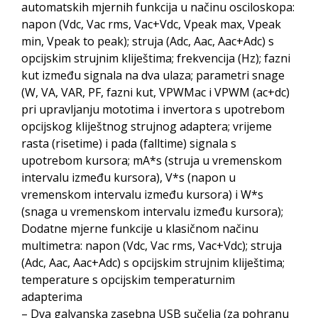
automatskih mjernih funkcija u načinu osciloskopa:
napon (Vdc, Vac rms, Vac+Vdc, Vpeak max, Vpeak
min, Vpeak to peak); struja (Adc, Aac, Aac+Adc) s
opcijskim strujnim kliještima; frekvencija (Hz); fazni
kut između signala na dva ulaza; parametri snage
(W, VA, VAR, PF, fazni kut, VPWMac i VPWM (ac+dc)
pri upravljanju mototima i invertora s upotrebom
opcijskog kliještnog strujnog adaptera; vrijeme
rasta (risetime) i pada (falltime) signala s
upotrebom kursora; mA*s (struja u vremenskom
intervalu između kursora), V*s (napon u
vremenskom intervalu između kursora) i W*s
(snaga u vremenskom intervalu između kursora);
Dodatne mjerne funkcije u klasičnom načinu
multimetra: napon (Vdc, Vac rms, Vac+Vdc); struja
(Adc, Aac, Aac+Adc) s opcijskim strujnim kliještima;
temperature s opcijskim temperaturnim
adapterima
– Dva galvanska zasebna USB sučelja (za pohranu