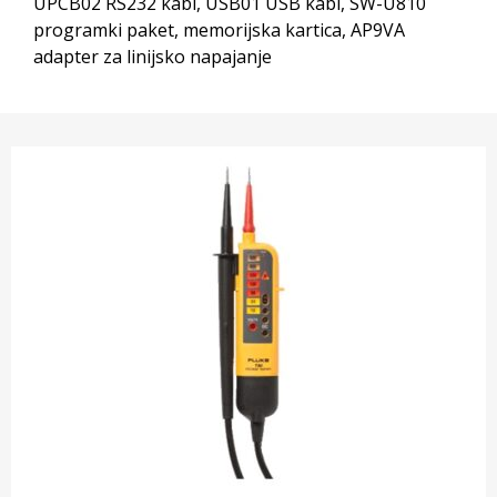
UPCB02 RS232 kabl, USB01 USB kabl, SW-U810
programki paket, memorijska kartica, AP9VA
adapter za linijsko napajanje