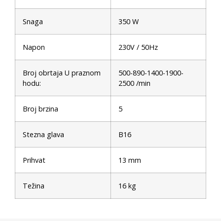
Snaga
350 W
Napon
230V / 50Hz
Broj obrtaja U praznom
500-890-1400-1900-
hodu:
2500 /min
Broj brzina
5
Stezna glava
B16
Prihvat
13 mm
Težina
16 kg