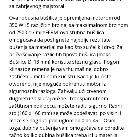
za zahtjevnog majstora!
Ova robusna bušilica je opremljena motorom od
350 W i 5 različitih brzina, sa maksimalnom brzinom
od 2500 o / min!FERM-ova stubna bušilica
omogućava da postignete najbolje rezultate
bušenja sa materijalima kao što su čelik i drvo. Za
pričvršćivanje različitih tipova bušilica (maks.
Bušilice Ø: 13 mm) koristite steznu glavu. Pogon
klinastog remena je na vrhu mašine, dobro
zaštićen u metalnom kućištu. Kada je kućište
otvoreno, nije moguće pokrenuti motor iz
sigurnosnih razloga. Zahvaljujući crvenom
dugmetu za slučaj nužde i transparentnom
zaštitnom poklopcu, možete raditi sigurno. Radni
sto (160 x 160 mm) se može podešavati po visini i
može se nagnuti pod uglom od 0 do 45 °. Osim
toga, dubina bušenja vam omogućava da odredite
tačno koliko dubina bušilica treba ići u materijal