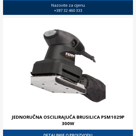
Nazovite za cijenu
+387 32 460 333
JEDNORUČNA OSCILIRAJUĆA BRUSILICA PSM1029P
300W
DETALJNIJE O PROIZVODU