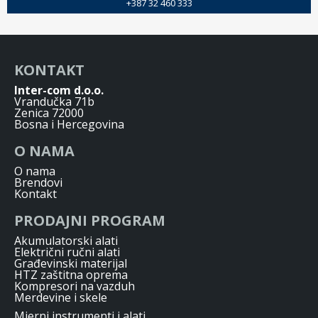
+387 32 460 333
KONTAKT
Inter-com d.o.o.
Vrandučka 71b
Zenica 72000
Bosna i Hercegovina
O NAMA
O nama
Brendovi
Kontakt
PRODAJNI PROGRAM
Akumulatorski alati
Električni ručni alati
Građevinski materijal
HTZ zaštitna oprema
Kompresori na vazduh
Merdevine i skele
Mjerni instrumenti i alati