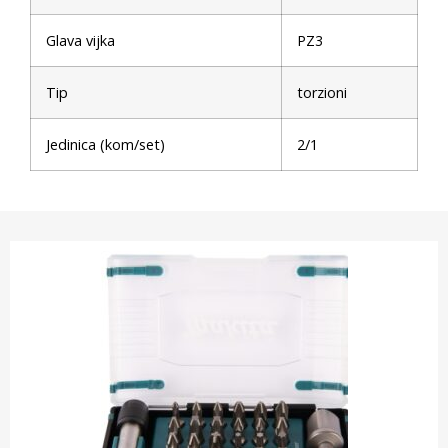
Glava vijka
PZ3
Tip
torzioni
Jedinica (kom/set)
2/1