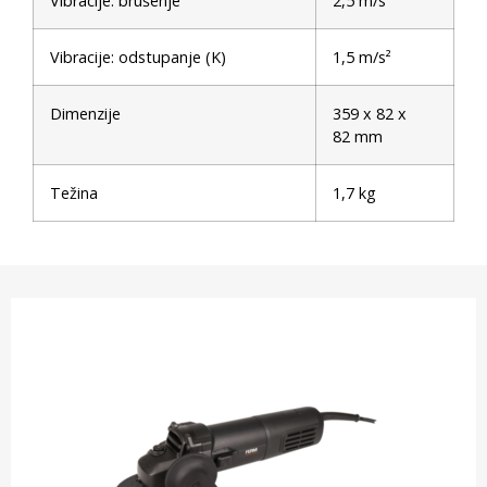
Vibracije: brušenje
2,5 m/s²
Vibracije: odstupanje (K)
1,5 m/s²
Dimenzije
359 x 82 x
82 mm
Težina
1,7 kg