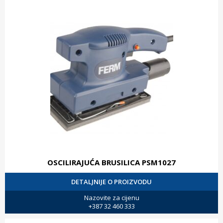
OSCILIRAJUĆA BRUSILICA PSM1027
DETALJNIJE O PROIZVODU
Nazovite za cijenu
+387 32 460 333