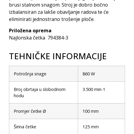
brusi stalnom snagom. Stroj je dobro bočno
izbalansiran za lakše obavljanje radova te će
eliminirati jednostrano trošenje ploče.
Priložena oprema
Najlonska četka 794384-3
TEHNIČKE INFORMACIJE
Potrošnja snage
860 W
Broj obrtaja u slobodnom
3.500 min-1
hodu
Promjer četke Ø
100 mm
Širina četke
125 mm