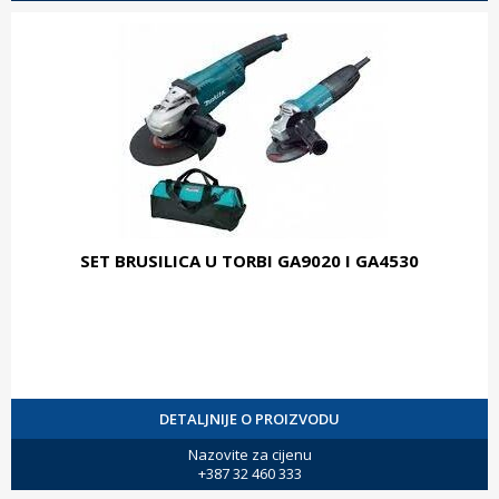
SET BRUSILICA U TORBI GA9020 I GA4530
DETALJNIJE O PROIZVODU
Nazovite za cijenu
+387 32 460 333