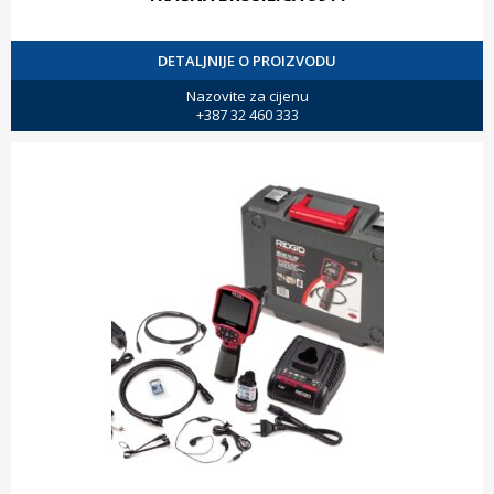
DETALJNIJE O PROIZVODU
Nazovite za cijenu
+387 32 460 333