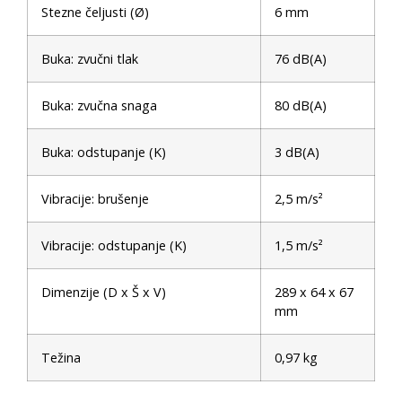
Stezne čeljusti (Ø)
6 mm
Buka: zvučni tlak
76 dB(A)
Buka: zvučna snaga
80 dB(A)
Buka: odstupanje (K)
3 dB(A)
Vibracije: brušenje
2,5 m/s²
Vibracije: odstupanje (K)
1,5 m/s²
Dimenzije (D x Š x V)
289 x 64 x 67
mm
Težina
0,97 kg