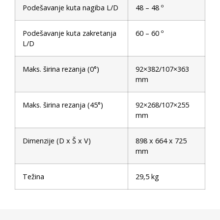
Podešavanje kuta nagiba L/D
48 – 48 º
Podešavanje kuta zakretanja
60 – 60 º
L/D
Maks. širina rezanja (0°)
92×382/107×363
mm
Maks. širina rezanja (45°)
92×268/107×255
mm
Dimenzije (D x Š x V)
898 x 664 x 725
mm
Težina
29,5 kg