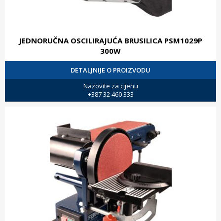
JEDNORUČNA OSCILIRAJUĆA BRUSILICA PSM1029P
300W
DETALJNIJE O PROIZVODU
Nazovite za cijenu
+387 32 460 333