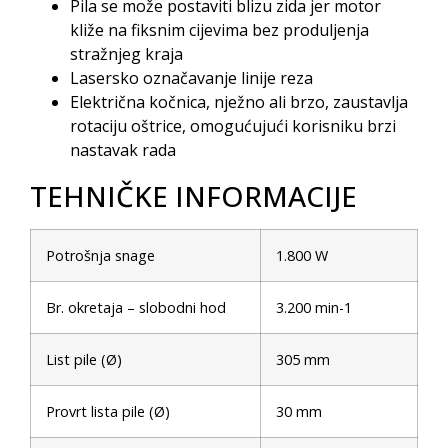
Pila se može postaviti blizu zida jer motor
kliže na fiksnim cijevima bez produljenja
stražnjeg kraja
Lasersko označavanje linije reza
Električna kočnica, nježno ali brzo, zaustavlja
rotaciju oštrice, omogućujući korisniku brzi
nastavak rada
TEHNIČKE INFORMACIJE
Potrošnja snage
1.800 W
Br. okretaja – slobodni hod
3.200 min-1
List pile (Ø)
305 mm
Provrt lista pile (Ø)
30 mm