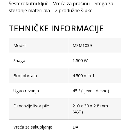
Šesterokutni ključ – Vreća za prašinu – Stega za
stezanje materijala – 2 produžne šipke
TEHNIČKE INFORMACIJE
Model
MSM1039
Snaga
1.500 W
Broj obrtaja
4.500 min-1
Ugao rezanja
45 ° (lijevo i desno)
Dimenzije lista pile
210 x 30 x 2,8 mm
(48T)
Vreća za sakupljanje
DA