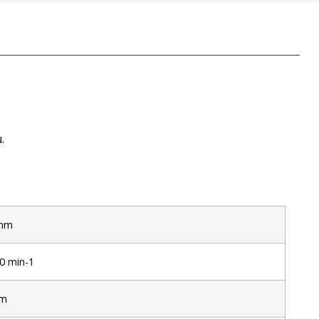
.
mm
0 min-1
mm