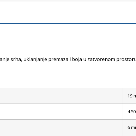
anje srha, uklanjanje premaza i boja u zatvorenom prostoru
19 
4.50
6 