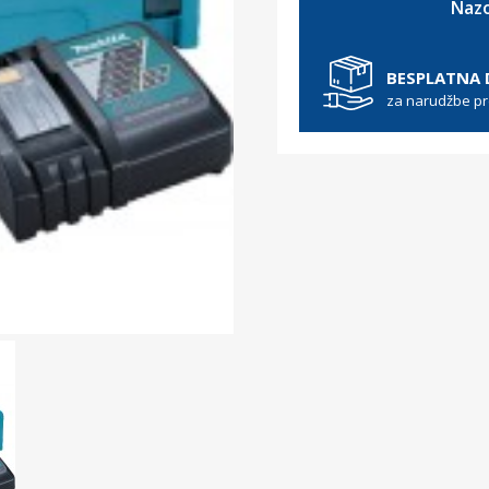
Nazo
BESPLATNA
za narudžbe p