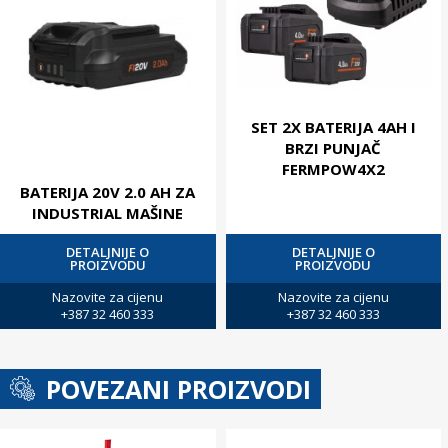
SET 2X BATERIJA 4AH I
BRZI PUNJAČ
FERMPOW4X2
BATERIJA 20V 2.0 AH ZA
INDUSTRIAL MAŠINE
DETALJNIJE O
DETALJNIJE O
PROIZVODU
PROIZVODU
Nazovite za cijenu
Nazovite za cijenu
+387 32 460 333
+387 32 460 333
POVEZANI PROIZVODI