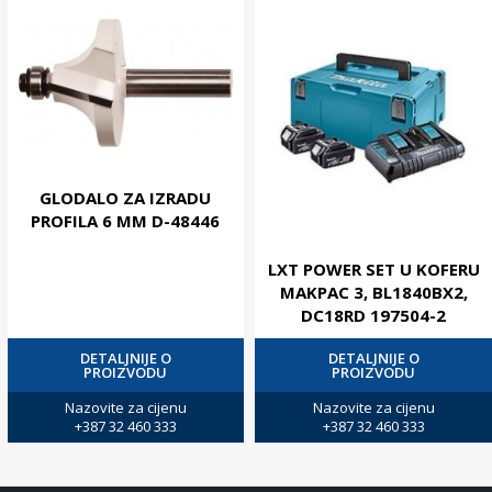
GLODALO ZA IZRADU
PROFILA 6 MM D-48446
LXT POWER SET U KOFERU
MAKPAC 3, BL1840BX2,
DC18RD 197504-2
DETALJNIJE O
DETALJNIJE O
PROIZVODU
PROIZVODU
Nazovite za cijenu
Nazovite za cijenu
+387 32 460 333
+387 32 460 333