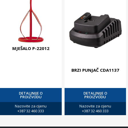
MJEŠALO P-22012
BRZI PUNJAČ CDA1137
DETALJNIJE O
DETALJNIJE O
PROIZVODU
PROIZVODU
Nazovite za cijenu
Nazovite za cijenu
+387 32 460 333
+387 32 460 333