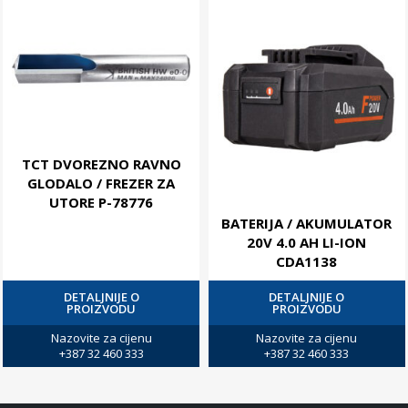
TCT DVOREZNO RAVNO
GLODALO / FREZER ZA
UTORE P-78776
BATERIJA / AKUMULATOR
20V 4.0 AH LI-ION
CDA1138
DETALJNIJE O
DETALJNIJE O
PROIZVODU
PROIZVODU
Nazovite za cijenu
Nazovite za cijenu
+387 32 460 333
+387 32 460 333