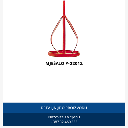
MJEŠALO P-22012
DETALJNIJE O PROIZVODU
Nazovite za cijenu
+387 32 460 333