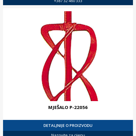
+387 32 460 333
MJEŠALO P-22056
DETALJNIJE O PROIZVODU
Nazovite za cijenu