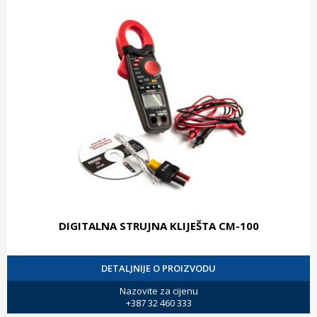
DIGITALNA STRUJNA KLIJEŠTA CM-100
DETALJNIJE O PROIZVODU
Nazovite za cijenu
+387 32 460 333