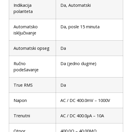
Indikacija
Da, Automatski
polariteta
Automatsko
Da, posle 15 minuta
isključivanje
Automatski opseg
Da
Ručno
Da (jedno dugme)
podešavanje
True RMS
Da
Napon
AC / DC 400.0mV – 1000V
Trenutni
AC / DC 400.0μA – 10A
Otpor
400.0Ω – 40.00MΩ