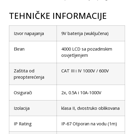
TEHNIČKE INFORMACIJE
Izvor napajanja
9V baterija (wuključena)
Ekran
4000 LCD sa pozadinskim
osvjetljenjem
Zaštita od
CAT III i IV 1000V / 600V
preopterećenja
Osigurači
2x, 0.5A i 10A-1000V
Izolacija
klasa II, dvostruko oblikovana
IP Rating
IP-67 Otporan na vodu (1m)