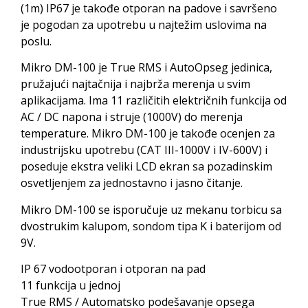
(1m) IP67 je takođe otporan na padove i savršeno
je pogodan za upotrebu u najtežim uslovima na
poslu.
Mikro DM-100 je True RMS i AutoOpseg jedinica,
pružajući najtačnija i najbrža merenja u svim
aplikacijama. Ima 11 različitih električnih funkcija od
AC / DC napona i struje (1000V) do merenja
temperature. Mikro DM-100 je takođe ocenjen za
industrijsku upotrebu (CAT III-1000V i IV-600V) i
poseduje ekstra veliki LCD ekran sa pozadinskim
osvetljenjem za jednostavno i jasno čitanje.
Mikro DM-100 se isporučuje uz mekanu torbicu sa
dvostrukim kalupom, sondom tipa K i baterijom od
9V.
IP 67 vodootporan i otporan na pad
11 funkcija u jednoj
True RMS / Automatsko podešavanje opsega