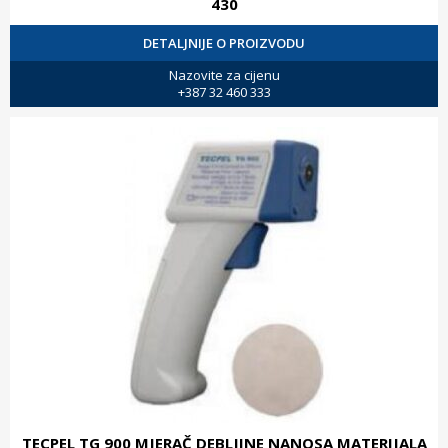
430
DETALJNIJE O PROIZVODU
Nazovite za cijenu
+387 32 460 333
TECPEL TG 900 MJERAČ DEBLJINE NANOSA MATERIJALA