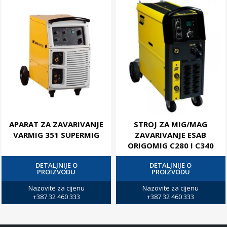
APARAT ZA ZAVARIVANJE
STROJ ZA MIG/MAG
VARMIG 351 SUPERMIG
ZAVARIVANJE ESAB
ORIGOMIG C280 I C340
DETALJNIJE O
DETALJNIJE O
PROIZVODU
PROIZVODU
Nazovite za cijenu
Nazovite za cijenu
+387 32 460 333
+387 32 460 333