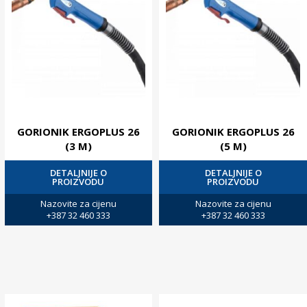
GORIONIK ERGOPLUS 26
GORIONIK ERGOPLUS 26
(3 M)
(5 M)
DETALJNIJE O
DETALJNIJE O
PROIZVODU
PROIZVODU
Nazovite za cijenu
Nazovite za cijenu
+387 32 460 333
+387 32 460 333