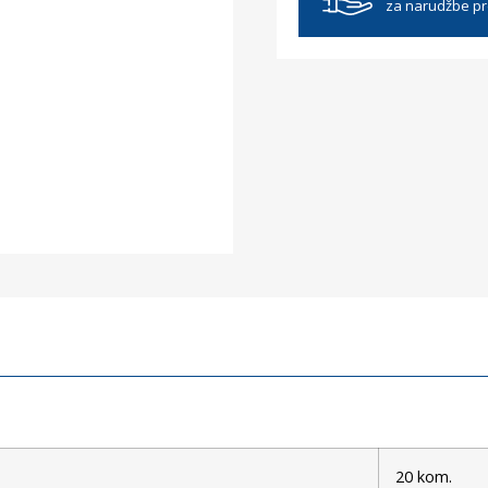
za narudžbe p
20 kom.