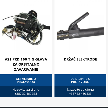
A21 PRD 160 TIG GLAVA
DRŽAČ ELEKTRODE
ZA ORBITALNO
ZAVARIVANJE
DETALJNIJE O
DETALJNIJE O
PROIZVODU
PROIZVODU
Nazovite za cijenu
Nazovite za cijenu
+387 32 460 333
+387 32 460 333