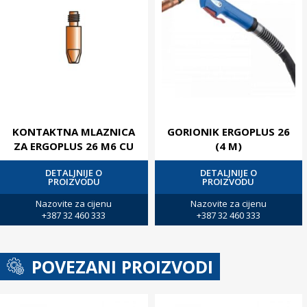
KONTAKTNA MLAZNICA
GORIONIK ERGOPLUS 26
ZA ERGOPLUS 26 M6 CU
(4 M)
DETALJNIJE O
DETALJNIJE O
PROIZVODU
PROIZVODU
Nazovite za cijenu
Nazovite za cijenu
+387 32 460 333
+387 32 460 333
POVEZANI PROIZVODI