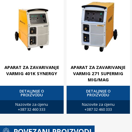
APARAT ZA ZAVARIVANJE
APARAT ZA ZAVARIVANJE
VARMIG 401K SYNERGY
VARMIG 271 SUPERMIG
MIG/MAG
DETALJNIJE O
DETALJNIJE O
PROIZVODU
PROIZVODU
Nazovite za cijenu
Nazovite za cijenu
+387 32 460 333
+387 32 460 333
POVEZANI PROIZVODI