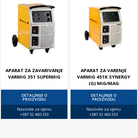
APARAT ZA ZAVARIVANJE
APARAT ZA VARENJE
VARMIG 351 SUPERMIG
VARMIG 451K SYNERGY
(G) MIG/MAG
DETALJNIJE O
DETALJNIJE O
PROIZVODU
PROIZVODU
Nazovite za cijenu
Nazovite za cijenu
+387 32 460 333
+387 32 460 333