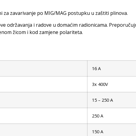
 za zavarivanje po MIG/MAG postupku u zaštiti plinova.
ve održavanja i radove u domaćim radionicama. Preporučuju s
jenom žicom i kod zamjene polariteta.
16 A
3x 400V
15 – 250 A
250 A
150 A