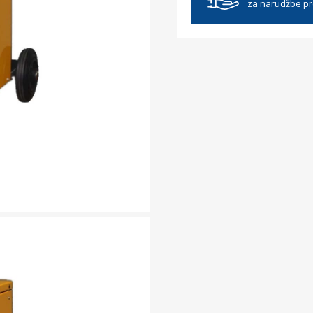
za narudžbe p