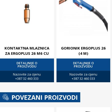
KONTAKTNA MLAZNICA
GORIONIK ERGOPLUS 26
ZA ERGOPLUS 26 M6 CU
(4 M)
DETALJNIJE O
DETALJNIJE O
PROIZVODU
PROIZVODU
Nazovite za cijenu
Nazovite za cijenu
+387 32 460 333
+387 32 460 333
POVEZANI PROIZVODI