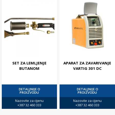
SET ZA LEMLJENJE
APARAT ZA ZAVARIVANJE
BUTANOM
VARTIG 301 DC
DETALJNIJE O
DETALJNIJE O
PROIZVODU
PROIZVODU
Nazovite za cijenu
Nazovite za cijenu
+387 32 460 333
+387 32 460 333