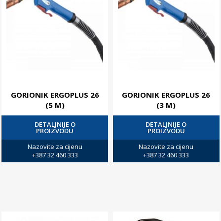
GORIONIK ERGOPLUS 26
GORIONIK ERGOPLUS 26
(5 M)
(3 M)
DETALJNIJE O
DETALJNIJE O
PROIZVODU
PROIZVODU
Nazovite za cijenu
Nazovite za cijenu
+387 32 460 333
+387 32 460 333