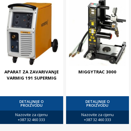
APARAT ZA ZAVARIVANJE
MIGGYTRAC 3000
VARMIG 191 SUPERMIG
DETALJNIJE O
DETALJNIJE O
PROIZVODU
PROIZVODU
Nazovite za cijenu
Nazovite za cijenu
+387 32 460 333
+387 32 460 333