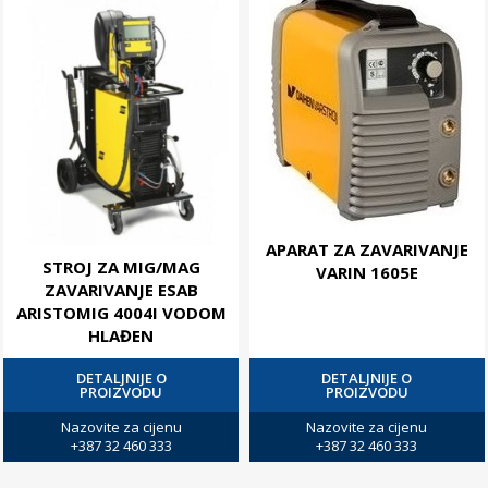
APARAT ZA ZAVARIVANJE
STROJ ZA MIG/MAG
VARIN 1605E
ZAVARIVANJE ESAB
ARISTOMIG 4004I VODOM
HLAĐEN
DETALJNIJE O
DETALJNIJE O
PROIZVODU
PROIZVODU
Nazovite za cijenu
Nazovite za cijenu
+387 32 460 333
+387 32 460 333