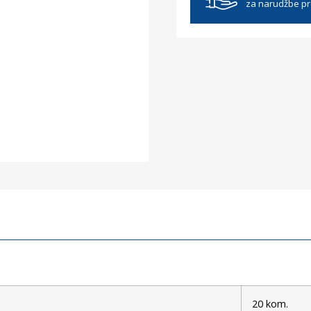
za narudžbe p
20 kom.