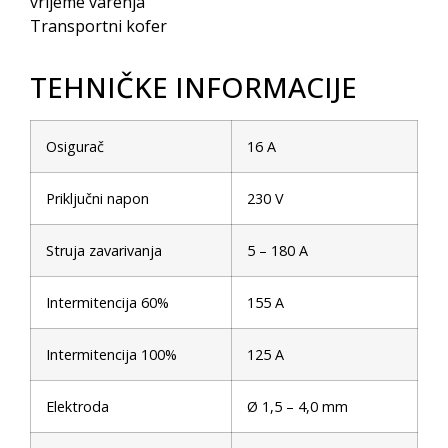
vrijeme varenja
Transportni kofer
TEHNIČKE INFORMACIJE
Osigurač
16 A
Priključni napon
230 V
Struja zavarivanja
5 – 180 A
Intermitencija 60%
155 A
Intermitencija 100%
125 A
Elektroda
Ø 1,5 – 4,0 mm