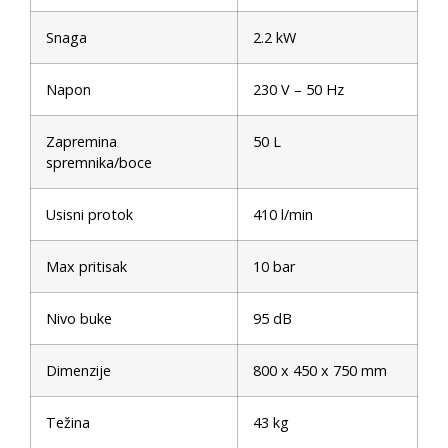
Snaga
2.2 kW
Napon
230 V – 50 Hz
Zapremina
50 L
spremnika/boce
Usisni protok
410 l/min
Max pritisak
10 bar
Nivo buke
95 dB
Dimenzije
800 x 450 x 750 mm
Težina
43 kg