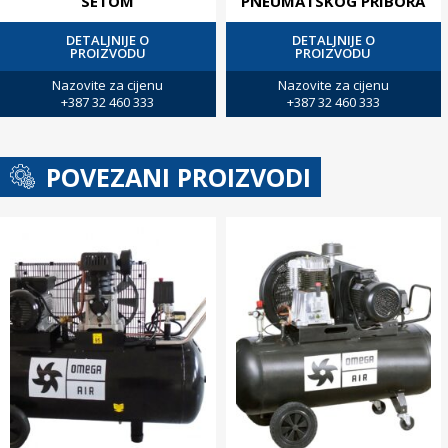
SETOM
PNEUMATSKOG PRIBORA
DETALJNIJE O
DETALJNIJE O
PROIZVODU
PROIZVODU
Nazovite za cijenu
Nazovite za cijenu
+387 32 460 333
+387 32 460 333
POVEZANI PROIZVODI