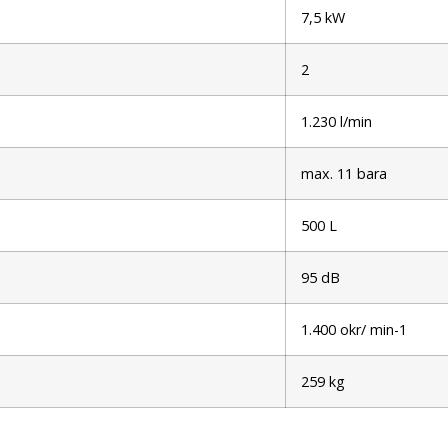
7,5 kW
2
1.230 l/min
max. 11 bara
500 L
95 dB
1.400 okr/ min-1
259 kg