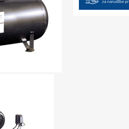
za narudžbe p