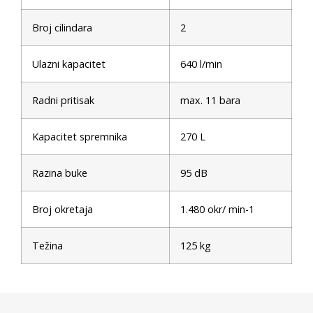
Broj cilindara
2
Ulazni kapacitet
640 l/min
Radni pritisak
max. 11 bara
Kapacitet spremnika
270 L
Razina buke
95 dB
Broj okretaja
1.480 okr/ min-1
Težina
125 kg