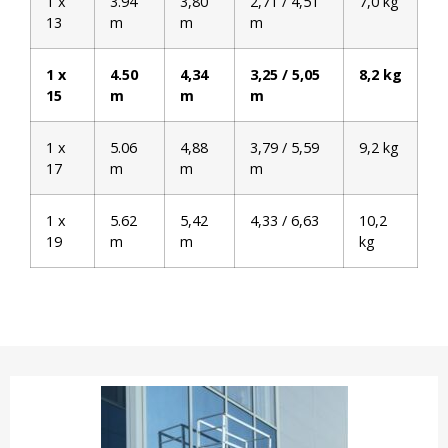
1 x
3.94
3,80
2,71 / 4,51
7,0 kg
13
m
m
m
1 x
4.50
4,34
3,25 / 5,05
8,2 kg
15
m
m
m
1 x
5.06
4,88
3,79 / 5,59
9,2 kg
17
m
m
m
1 x
5.62
5,42
4,33 / 6,63
10,2
19
m
m
kg