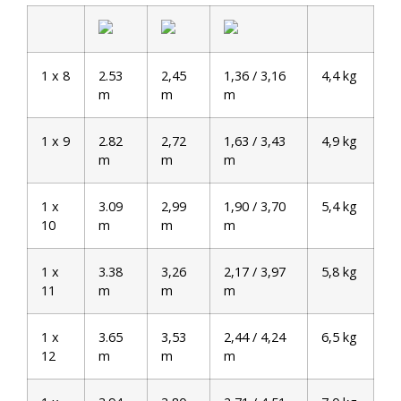
1 x 8
2.53
2,45
1,36 / 3,16
4,4 kg
m
m
m
1 x 9
2.82
2,72
1,63 / 3,43
4,9 kg
m
m
m
1 x
3.09
2,99
1,90 / 3,70
5,4 kg
10
m
m
m
1 x
3.38
3,26
2,17 / 3,97
5,8 kg
11
m
m
m
1 x
3.65
3,53
2,44 / 4,24
6,5 kg
12
m
m
m