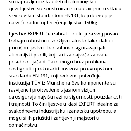
su napravljeni iz kvalitetnih aluminijskih
cjevi. Ljestve su konstruirane i napravljene u skladu
s evropskim standardom EN131, koji dozvoljuje
najveće radno opterećenje ljestve 150kg.
Ljestve EXPERT
će izabrati oni, koji za svoj posao
trebaju robustnu i izdržljivu, ali isto tako i laku i
priručnu ljestvu. Te osobine osiguravaju jaki
aluminijski profili, koji su i za najveće zahvate
posebno ojačani. Tako mogu brez problema
dostignuti i prekoračiti nosivost po evropskom
standardu EN 131, koji redovno potvrđuje
institucija TÜV iz Münchena. Sve komponente su
razvijene i proizvedene s jasnom vizijom,
da osiguraju najvišu razinu sigurnosti, pouzdanosti
i trajnosti. To čini ljestve u klasi EXPERT idealne za
svakodnevnu industrijsku i zanatsku upotrebu, a
mogu si ih priuštiti i zahtjevniji majstori u
domaćinstvu.